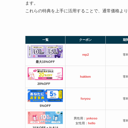
ます。
これらの特典を上手に活用することで、通常価格より
一覧
クーポン
期
rep2
常
最大15%OFF
hakken
常
20%OFF
foryou
常
5%OFF
男性用：
yokoso
常
女性用：
hello
10％OFF＋おまけ