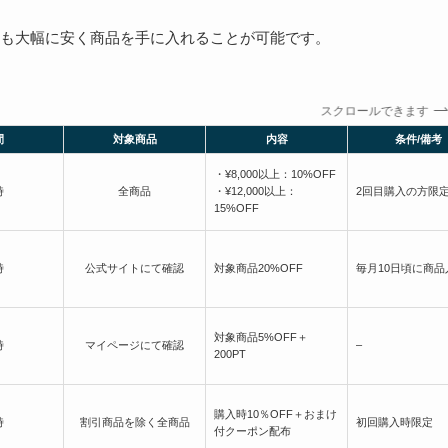
も大幅に安く商品を手に入れることが可能です。
スクロールできます
間
対象商品
内容
条件/備考
・¥8,000以上：10%OFF
時
全商品
・¥12,000以上：
2回目購入の方限
15%OFF
時
公式サイトにて確認
対象商品20%OFF
毎月10日頃に商品
対象商品5%OFF＋
時
マイページにて確認
–
200PT
購入時10％OFF＋おまけ
時
割引商品を除く全商品
初回購入時限定
付クーポン配布