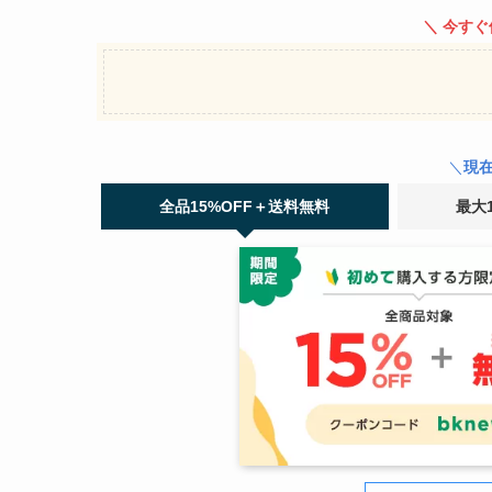
＼ 今す
＼
現
全品15%OFF＋送料無料
最大1