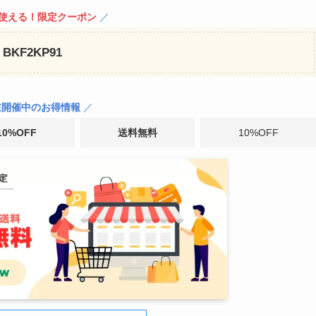
ぐ使える！限定クーポン
／
BKF2KP91
在開催中のお得情報
／
0%OFF
送料無料
10%OFF