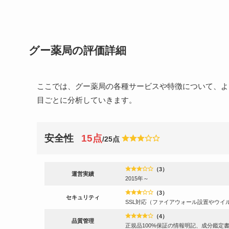
グー薬局の評価詳細
ここでは、グー薬局の各種サービスや特徴について、より
目ごとに分析していきます。
安全性
15点
/25点
（3）
運営実績
2015年～
（3）
セキュリティ
SSL対応（ファイアウォール設置やウイ
（4）
品質管理
正規品100%保証の情報明記、成分鑑定