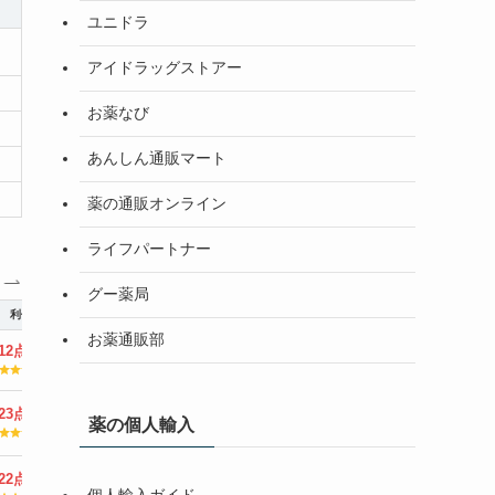
ユニドラ
アイドラッグストアー
お薬なび
あんしん通販マート
薬の通販オンライン
ライフパートナー
す
グー薬局
利便性
お薬通販部
12点
/25点
23点
/25点
薬の個人輸入
22点
/25点