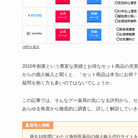
⭕安定的な運営
⭕20年以上運営
公式
詳細
⭕
認知度が高い
ページ
ページ
⭕全国送料無料
⭕美容系豊富
公式
詳細
⭕
お得情報豊
ページ
ページ
⭕女性層向け
+
6
件を表示
2015年創業という豊富な実績とお得なセット商品の充
からの個人輸入と聞くと、「セット商品は本当にお得？
疑問を抱く方も多いのではないでしょうか。
この記事では、そんなグー薬局の気になる評判から、セ
あらゆる角度から徹底的に調査し、詳しく解説していき
管理人情報
過去10年間にわたり海外医薬品の個人輸入代行サイト