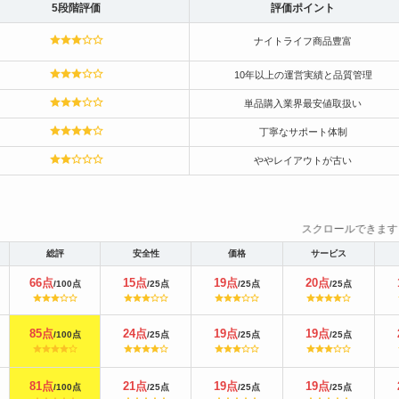
5段階評価
評価ポイント
ナイトライフ商品豊富
10年以上の運営実績と品質管理
単品購入業界最安値取扱い
丁寧なサポート体制
ややレイアウトが古い
スクロールできま
総評
安全性
価格
サービス
66点
15点
19点
20点
/100点
/25点
/25点
/25点
85点
24点
19点
19点
/100点
/25点
/25点
/25点
81点
21点
19点
19点
/100点
/25点
/25点
/25点