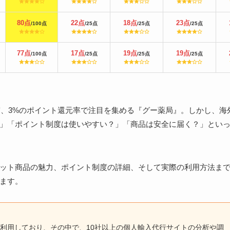
80点
22点
18点
23点
/100点
/25点
/25点
/25点
77点
17点
19点
19点
/100点
/25点
/25点
/25点
実、3%のポイント還元率で注目を集める『グー薬局』。しかし、海
」「ポイント制度は使いやすい？」「商品は安全に届く？」とい
ット商品の魅力、ポイント制度の詳細、そして実際の利用方法ま
ます。
を利用しており、その中で、10社以上の個人輸入代行サイトの分析や調