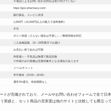
※電話によるお問い合わせ対応は受け付けていない
https://goo-pharmacy.com/
銀行振込、コンビニ決済
1,000円（10,000円以上の購入で送料無料）
不可
ポスト投函（入らない場合は手渡し）／郵便局留め対応
ご入金確認後、10～28営業日でお届け
お支払い前であれば可能
内容違い・不良品は無償で新品交換
※外箱のみの損傷は交換対象外となる場合があります
メール/チャット
年中無休（10:00～18:00）
通常3%還元、有効期限なし
ートが完備されており、メールやお問い合わせフォームで全て日
という実績と、セット商品の充実度は他のサイトと比較しても際立っ