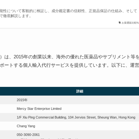
能性について客観的に検証し、成分鑑定書の信頼性、正規品保証の仕組み、そして
で徹底解説します。
お薬通販比較Na
mited（香港）は、2015年の創業以来、海外の優れた医薬品やサプリメント等
ポートする個人輸入代行サービスを提供しています。以下に、運
詳細
2015年
Mercy Star Enterprise Limited
1/F Xiu Ping Commercial Building, 104 Jervios Street, Sheung Wan, Hong Kong
Chang Yang
050-3090-2061