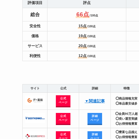
評価項目
評点
66点
総合
/100点
安全性
15点
/100点
価格
19点
/100点
サービス
20点
/100点
利便性
12点
/100点
サイト
公式
詳細
特徴
公式
⭕商品情報充実
▼関連記事
ページ
⭕単品最安値多
⭕会員90万人超
公式
詳細
⭕長い運営実績
ページ
ページ
⭕お得情報豊富
⭕豊富な品揃え
公式
詳細
⭕お得情報豊富
ページ
ページ