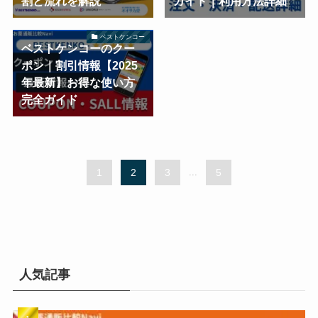
割と流れを解説
ガイド｜利用方法詳細
ベストケンコー
ベストケンコーのクー
ポン｜割引情報【2025
年最新】お得な使い方
完全ガイド
1
2
3
...
5
人気記事